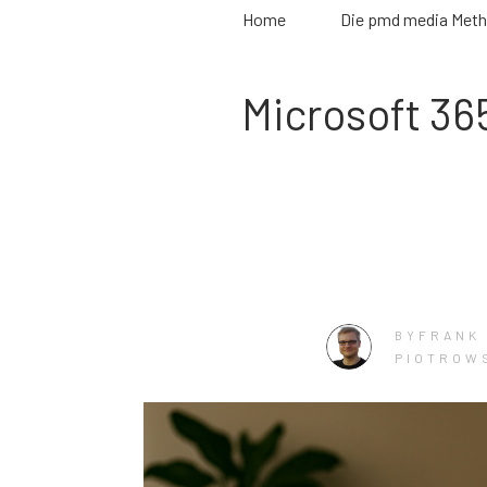
Home
Die pmd media Met
Microsoft 365
FRANK
BY
PIOTROW